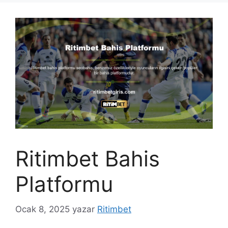
Ritimbet Bahis
Platformu
Ocak 8, 2025
yazar
Ritimbet