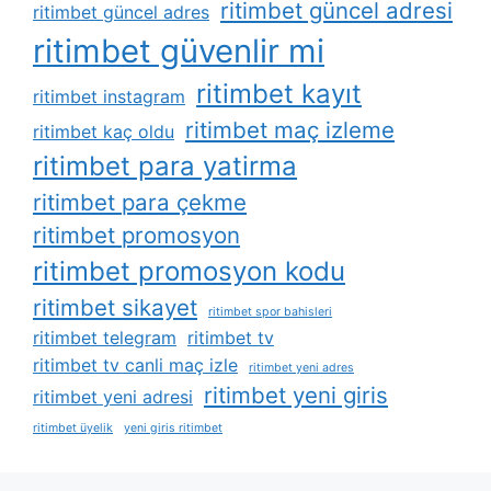
ritimbet güncel adresi
ritimbet güncel adres
ritimbet güvenlir mi
ritimbet kayıt
ritimbet instagram
ritimbet maç izleme
ritimbet kaç oldu
ritimbet para yatirma
ritimbet para çekme
ritimbet promosyon
ritimbet promosyon kodu
ritimbet sikayet
ritimbet spor bahisleri
ritimbet telegram
ritimbet tv
ritimbet tv canli maç izle
ritimbet yeni adres
ritimbet yeni giris
ritimbet yeni adresi
ritimbet üyelik
yeni giris ritimbet