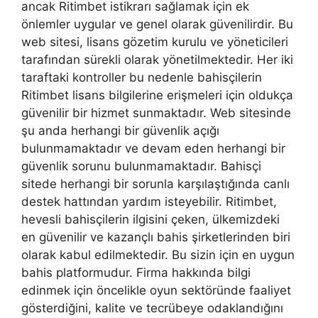
ancak Ritimbet istikrarı sağlamak için ek
önlemler uygular ve genel olarak güvenilirdir. Bu
web sitesi, lisans gözetim kurulu ve yöneticileri
tarafından sürekli olarak yönetilmektedir. Her iki
taraftaki kontroller bu nedenle bahisçilerin
Ritimbet lisans bilgilerine erişmeleri için oldukça
güvenilir bir hizmet sunmaktadır. Web sitesinde
şu anda herhangi bir güvenlik açığı
bulunmamaktadır ve devam eden herhangi bir
güvenlik sorunu bulunmamaktadır. Bahisçi
sitede herhangi bir sorunla karşılaştığında canlı
destek hattından yardım isteyebilir. Ritimbet,
hevesli bahisçilerin ilgisini çeken, ülkemizdeki
en güvenilir ve kazançlı bahis şirketlerinden biri
olarak kabul edilmektedir. Bu sizin için en uygun
bahis platformudur. Firma hakkında bilgi
edinmek için öncelikle oyun sektöründe faaliyet
gösterdiğini, kalite ve tecrübeye odaklandığını