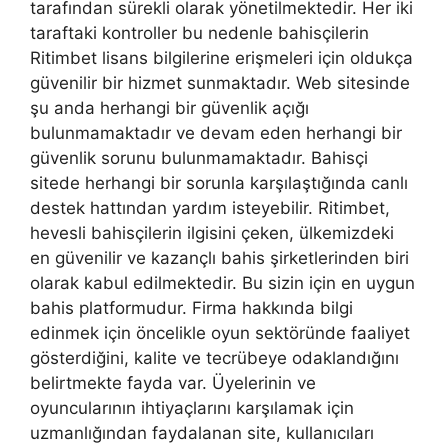
tarafından sürekli olarak yönetilmektedir. Her iki
taraftaki kontroller bu nedenle bahisçilerin
Ritimbet lisans bilgilerine erişmeleri için oldukça
güvenilir bir hizmet sunmaktadır. Web sitesinde
şu anda herhangi bir güvenlik açığı
bulunmamaktadır ve devam eden herhangi bir
güvenlik sorunu bulunmamaktadır. Bahisçi
sitede herhangi bir sorunla karşılaştığında canlı
destek hattından yardım isteyebilir. Ritimbet,
hevesli bahisçilerin ilgisini çeken, ülkemizdeki
en güvenilir ve kazançlı bahis şirketlerinden biri
olarak kabul edilmektedir. Bu sizin için en uygun
bahis platformudur. Firma hakkında bilgi
edinmek için öncelikle oyun sektöründe faaliyet
gösterdiğini, kalite ve tecrübeye odaklandığını
belirtmekte fayda var. Üyelerinin ve
oyuncularının ihtiyaçlarını karşılamak için
uzmanlığından faydalanan site, kullanıcıları