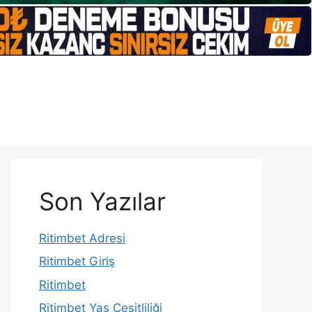
Son Yazılar
Ritimbet Adresi
Ritimbet Giriş
Ritimbet
Ritimbet Yaş Çeşitliliği