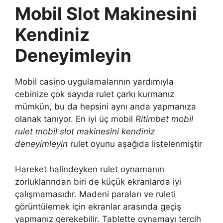
Mobil Slot Makinesini
Kendiniz
Deneyimleyin
Mobil casino uygulamalarının yardımıyla
cebinize çok sayıda rulet çarkı kurmanız
mümkün, bu da hepsini aynı anda yapmanıza
olanak tanıyor. En iyi üç mobil
Ritimbet mobil
rulet mobil slot makinesini kendiniz
deneyimleyin
rulet oyunu aşağıda listelenmiştir
Hareket halindeyken rulet oynamanın
zorluklarından biri de küçük ekranlarda iyi
çalışmamasıdır. Madeni paraları ve ruleti
görüntülemek için ekranlar arasında geçiş
yapmanız gerekebilir. Tablette oynamayı tercih