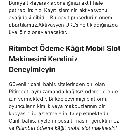
Buraya tıklayarak aboneliğinizi aktif hale
getirebilirsiniz. Kayıt işleminin aktivasyonu
aşağıdaki gibidir. Bu basit prosedürün önemi
abartılamaz.Aktivasyon URL’sine tıkladığınızda
üyeliğiniz onaylanacaktır.
Ritimbet Ödeme Kâğıt Mobil Slot
Makinesini Kendiniz
Deneyimleyin
Güvenilir canlı bahis sitelerinden biri olan
Ritimbet, aynı zamanda kağıtsız ödemelere de
izin vermektedir. Birkaç çevrimiçi platform,
oyuncuların kimlik veya makbuzlarının bir
kopyasını ibraz etmelerini talep etmektedir.
Canlı bahis, üyelerin boşaltılmasını gerektirmez
ve
Ritimbet ödeme kâğıt mobil slot makinesini