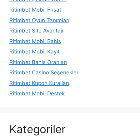
Ritimbet Mobil Fırsat
Ritimbet Oyun Tanımları
Ritimbet Site Avantajı
Ritimbet Mobil Bahis
Ritimbet Mobil Kayıt
Ritimbet Bahis Oranları
Ritimbet Casino Seçenekleri
Ritimbet Kupon Kuralları
Ritimbet Mobil Destek
Kategoriler