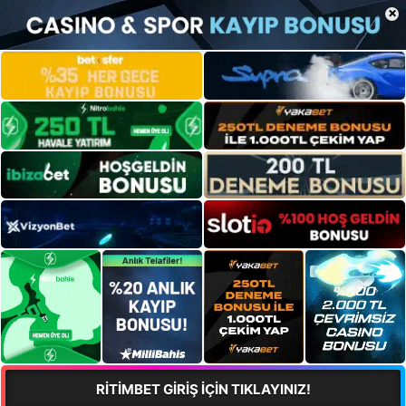
×
RİTİMBET GİRİŞ İÇİN TIKLAYINIZ!