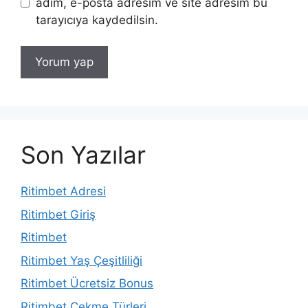
adım, e-posta adresim ve site adresim bu
tarayıcıya kaydedilsin.
Son Yazılar
Ritimbet Adresi
Ritimbet Giriş
Ritimbet
Ritimbet Yaş Çeşitliliği
Ritimbet Ücretsiz Bonus
Ritimbet Çekme Türleri