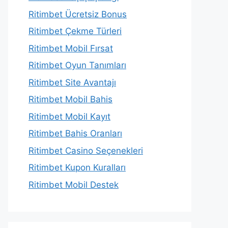
Ritimbet Ücretsiz Bonus
Ritimbet Çekme Türleri
Ritimbet Mobil Fırsat
Ritimbet Oyun Tanımları
Ritimbet Site Avantajı
Ritimbet Mobil Bahis
Ritimbet Mobil Kayıt
Ritimbet Bahis Oranları
Ritimbet Casino Seçenekleri
Ritimbet Kupon Kuralları
Ritimbet Mobil Destek