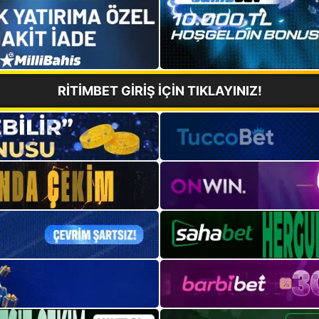
RİTİMBET GİRİŞ İÇİN TIKLAYINIZ!