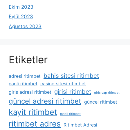
Ekim 2023
Eylül 2023
Ağustos 2023
Etiketler
bahis sitesi ritimbet
adresi ritimbet
canli ritimbet
casino sitesi ritimbet
girisi ritimbet
giris adresi ritimbet
giris yap ritimbet
güncel adresi ritimbet
güncel ritimbet
kayit ritimbet
mobil ritimbet
ritimbet adres
Ritimbet Adresi