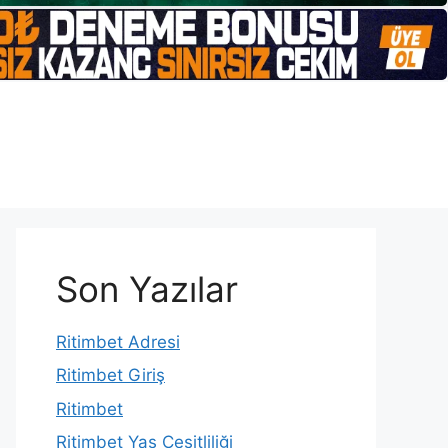
Son Yazılar
Ritimbet Adresi
Ritimbet Giriş
Ritimbet
Ritimbet Yaş Çeşitliliği