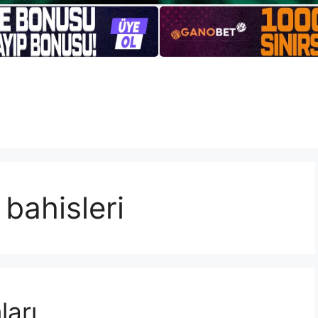
bahisleri
ları