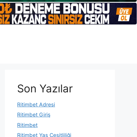
Son Yazılar
Ritimbet Adresi
Ritimbet Giriş
Ritimbet
Ritimbet Yaş Çeşitliliği