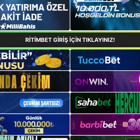
RİTİMBET GİRİŞ İÇİN TIKLAYINIZ!