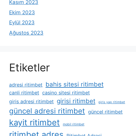
Kasım 2023
Ekim 2023
Eylül 2023
Ağustos 2023
Etiketler
bahis sitesi ritimbet
adresi ritimbet
canli ritimbet
casino sitesi ritimbet
girisi ritimbet
giris adresi ritimbet
giris yap ritimbet
güncel adresi ritimbet
güncel ritimbet
kayit ritimbet
mobil ritimbet
ritimbet adres
Ritimbet Adresi