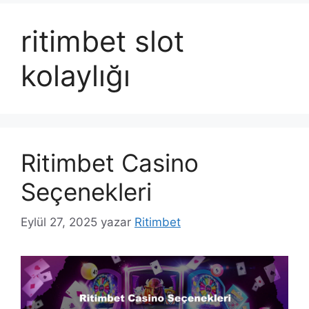
ritimbet slot
kolaylığı
Ritimbet Casino
Seçenekleri
Eylül 27, 2025
yazar
Ritimbet