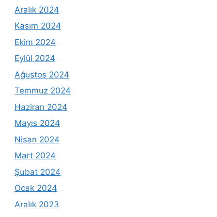
Aralık 2024
Kasım 2024
Ekim 2024
Eylül 2024
Ağustos 2024
Temmuz 2024
Haziran 2024
Mayıs 2024
Nisan 2024
Mart 2024
Şubat 2024
Ocak 2024
Aralık 2023