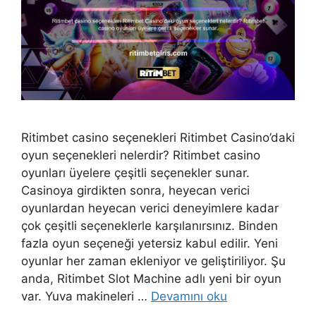
Ritimbet casino seçenekleri Ritimbet Casino’daki
oyun seçenekleri nelerdir? Ritimbet casino
oyunları üyelere çeşitli seçenekler sunar.
Casinoya girdikten sonra, heyecan verici
oyunlardan heyecan verici deneyimlere kadar
çok çeşitli seçeneklerle karşılanırsınız. Binden
fazla oyun seçeneği yetersiz kabul edilir. Yeni
oyunlar her zaman ekleniyor ve geliştiriliyor. Şu
anda, Ritimbet Slot Machine adlı yeni bir oyun
var. Yuva makineleri …
Devamını oku