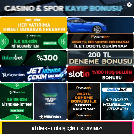
×
RİTİMBET GİRİŞ İÇİN TIKLAYINIZ!