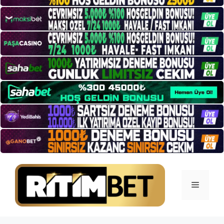
İçeriğe
atla
Menü