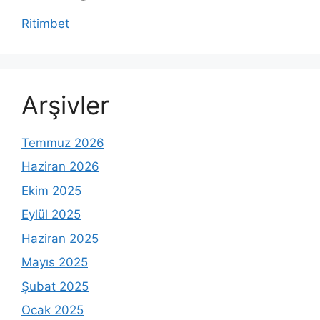
Ritimbet
Arşivler
Temmuz 2026
Haziran 2026
Ekim 2025
Eylül 2025
Haziran 2025
Mayıs 2025
Şubat 2025
Ocak 2025