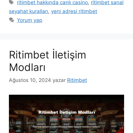
Etiketler
ritimbet hakkında canlı casino
,
ritimbet sanal
seyahat kuralları
,
yeni adresi ritimbet
Yorum yap
Ritimbet İletişim
Modları
Ağustos 10, 2024
yazar
Ritimbet