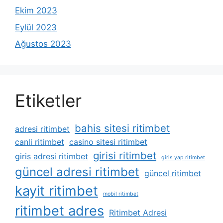
Ekim 2023
Eylül 2023
Ağustos 2023
Etiketler
bahis sitesi ritimbet
adresi ritimbet
canli ritimbet
casino sitesi ritimbet
girisi ritimbet
giris adresi ritimbet
giris yap ritimbet
güncel adresi ritimbet
güncel ritimbet
kayit ritimbet
mobil ritimbet
ritimbet adres
Ritimbet Adresi