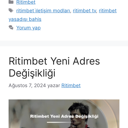
Kategoriler
Ritimbet
Etiketler
ritimbet i̇letişim modları
,
ritimbet tv
,
ritimbet
yasadışı bahis
Yorum yap
Ritimbet Yeni Adres
Değişikliği
Ağustos 7, 2024
yazar
Ritimbet