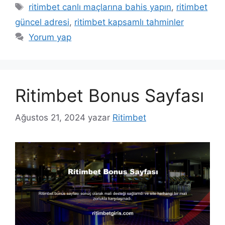
Etiketler
ritimbet canlı maçlarına bahis yapın
,
ritimbet
güncel adresi
,
ritimbet kapsamlı tahminler
Yorum yap
Ritimbet Bonus Sayfası
Ağustos 21, 2024
yazar
Ritimbet