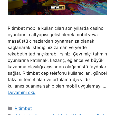
Ritimbet mobile kullanıcıları son yıllarda casino
oyunlarının altyapısı geliştirilerek mobil veya
masaüstü cihazlardan oynamanıza olanak
sağlanarak istediğiniz zaman ve yerde
rekabetin tadını çıkarabilirsiniz. Çevrimiçi tahmin
oyunlarına katılmak, kazanç, eğlence ve büyük
kazanma olasılığı açısından olağanüstü faydalar
sağlar. Ritimbet cep telefonu kullanıcıları, güncel
takvimi temel alan ve ortalama 4,5 yıldız
kullanıcı puanına sahip olan mobil uygulamayı …
Devamını oku
Kategoriler
Ritimbet