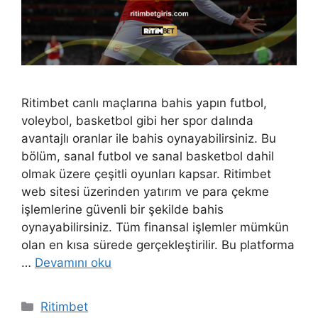
Ritimbet canlı maçlarına bahis yapın futbol, ​​
voleybol, basketbol gibi her spor dalında
avantajlı oranlar ile bahis oynayabilirsiniz. Bu
bölüm, sanal futbol ve sanal basketbol dahil
olmak üzere çeşitli oyunları kapsar. Ritimbet
web sitesi üzerinden yatırım ve para çekme
işlemlerine güvenli bir şekilde bahis
oynayabilirsiniz. Tüm finansal işlemler mümkün
olan en kısa sürede gerçekleştirilir. Bu platforma
…
Devamını oku
Kategoriler
Ritimbet