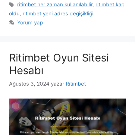
Etiketler
ritimbet her zaman kullanılabilir
,
ritimbet kaç
oldu
,
ritimbet yeni adres değişikliği
Yorum yap
Ritimbet Oyun Sitesi
Hesabı
Ağustos 3, 2024
yazar
Ritimbet