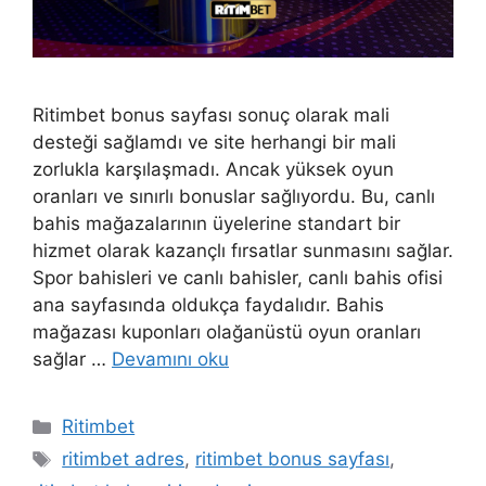
Ritimbet bonus sayfası sonuç olarak mali
desteği sağlamdı ve site herhangi bir mali
zorlukla karşılaşmadı. Ancak yüksek oyun
oranları ve sınırlı bonuslar sağlıyordu. Bu, canlı
bahis mağazalarının üyelerine standart bir
hizmet olarak kazançlı fırsatlar sunmasını sağlar.
Spor bahisleri ve canlı bahisler, canlı bahis ofisi
ana sayfasında oldukça faydalıdır. Bahis
mağazası kuponları olağanüstü oyun oranları
sağlar …
Devamını oku
Kategoriler
Ritimbet
Etiketler
ritimbet adres
,
ritimbet bonus sayfası
,