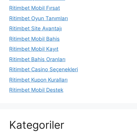
Ritimbet Mobil Fırsat
Ritimbet Oyun Tanımları
Ritimbet Site Avantajı
Ritimbet Mobil Bahis
Ritimbet Mobil Kayıt
Ritimbet Bahis Oranları
Ritimbet Casino Seçenekleri
Ritimbet Kupon Kuralları
Ritimbet Mobil Destek
Kategoriler