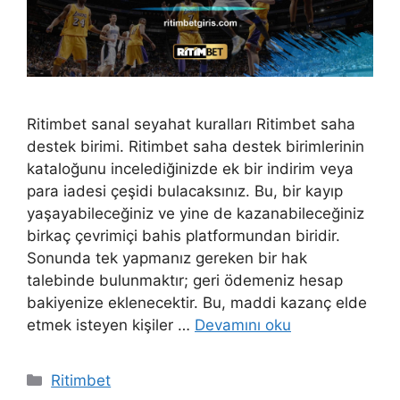
Ritimbet sanal seyahat kuralları Ritimbet saha
destek birimi. Ritimbet saha destek birimlerinin
kataloğunu incelediğinizde ek bir indirim veya
para iadesi çeşidi bulacaksınız. Bu, bir kayıp
yaşayabileceğiniz ve yine de kazanabileceğiniz
birkaç çevrimiçi bahis platformundan biridir.
Sonunda tek yapmanız gereken bir hak
talebinde bulunmaktır; geri ödemeniz hesap
bakiyenize eklenecektir. Bu, maddi kazanç elde
etmek isteyen kişiler …
Devamını oku
Kategoriler
Ritimbet