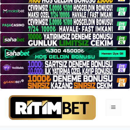
İçeriğe
atla
Menü