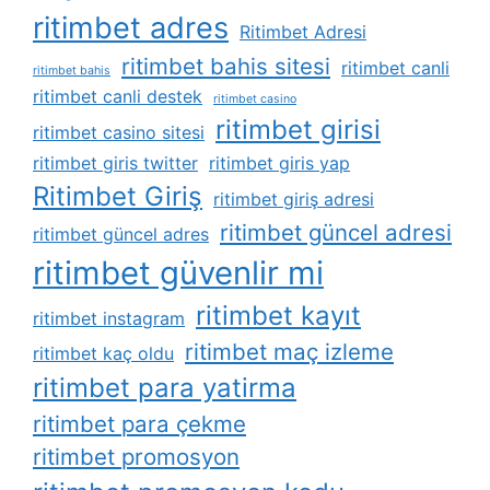
ritimbet adres
Ritimbet Adresi
ritimbet bahis sitesi
ritimbet canli
ritimbet bahis
ritimbet canli destek
ritimbet casino
ritimbet girisi
ritimbet casino sitesi
ritimbet giris twitter
ritimbet giris yap
Ritimbet Giriş
ritimbet giriş adresi
ritimbet güncel adresi
ritimbet güncel adres
ritimbet güvenlir mi
ritimbet kayıt
ritimbet instagram
ritimbet maç izleme
ritimbet kaç oldu
ritimbet para yatirma
ritimbet para çekme
ritimbet promosyon