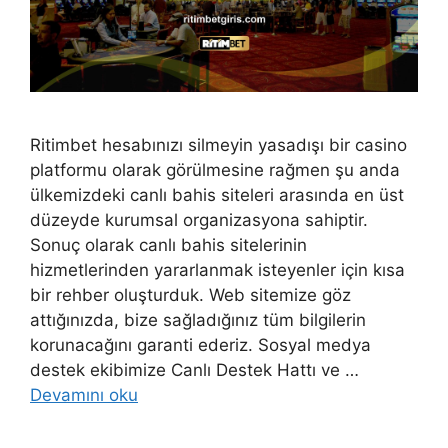
Ritimbet hesabınızı silmeyin yasadışı bir casino
platformu olarak görülmesine rağmen şu anda
ülkemizdeki canlı bahis siteleri arasında en üst
düzeyde kurumsal organizasyona sahiptir.
Sonuç olarak canlı bahis sitelerinin
hizmetlerinden yararlanmak isteyenler için kısa
bir rehber oluşturduk. Web sitemize göz
attığınızda, bize sağladığınız tüm bilgilerin
korunacağını garanti ederiz. Sosyal medya
destek ekibimize Canlı Destek Hattı ve …
Devamını oku