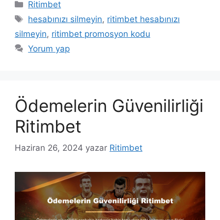
Kategoriler
Ritimbet
Etiketler
hesabınızı silmeyin
,
ritimbet hesabınızı
silmeyin
,
ritimbet promosyon kodu
Yorum yap
Ödemelerin Güvenilirliği
Ritimbet
Haziran 26, 2024
yazar
Ritimbet