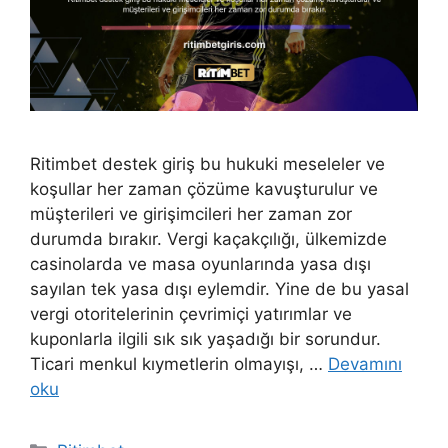
Ritimbet destek giriş bu hukuki meseleler ve
koşullar her zaman çözüme kavuşturulur ve
müşterileri ve girişimcileri her zaman zor
durumda bırakır. Vergi kaçakçılığı, ülkemizde
casinolarda ve masa oyunlarında yasa dışı
sayılan tek yasa dışı eylemdir. Yine de bu yasal
vergi otoritelerinin çevrimiçi yatırımlar ve
kuponlarla ilgili sık sık yaşadığı bir sorundur.
Ticari menkul kıymetlerin olmayışı, …
Devamını
oku
Kategoriler