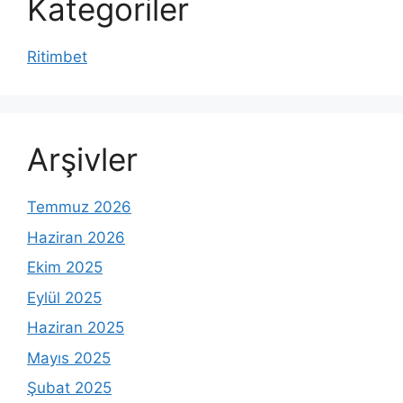
Kategoriler
Ritimbet
Arşivler
Temmuz 2026
Haziran 2026
Ekim 2025
Eylül 2025
Haziran 2025
Mayıs 2025
Şubat 2025