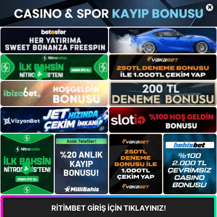
×
RİTİMBET GİRİŞ İÇİN TIKLAYINIZ!