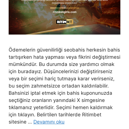
Ödemelerin güvenilirliği seobahis herkesin bahis
tartışırken hata yapması veya fikrini değiştirmesi
mümkündür. Bu durumda size yardımcı olmak
için buradayız. Düşüncelerinizi değiştirirseniz
veya bir seçimi hariç tutmaya karar verirseniz,
bu seçim zahmetsizce ortadan kaldırılabilir.
Bahsinizi iptal etmek için bahis kuponunuzda
seçtiğiniz oranların yanındaki X simgesine
tıklamanız yeterlidir. Seçimi hemen kaldırmak
için tıklayın. Belirtilen tarihlerde Ritimbet
sitesine …
Devamını oku