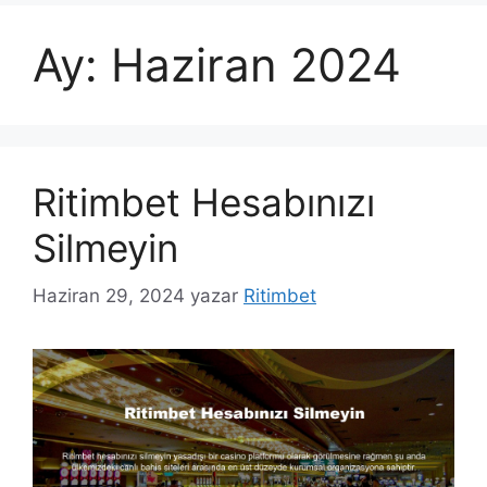
Ay:
Haziran 2024
Ritimbet Hesabınızı
Silmeyin
Haziran 29, 2024
yazar
Ritimbet