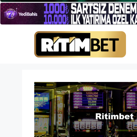
İçeriğe
atla