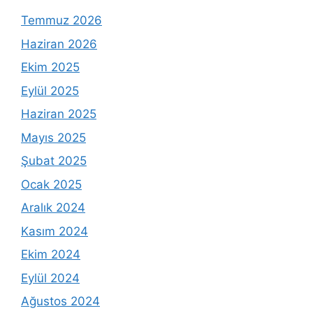
Temmuz 2026
Haziran 2026
Ekim 2025
Eylül 2025
Haziran 2025
Mayıs 2025
Şubat 2025
Ocak 2025
Aralık 2024
Kasım 2024
Ekim 2024
Eylül 2024
Ağustos 2024