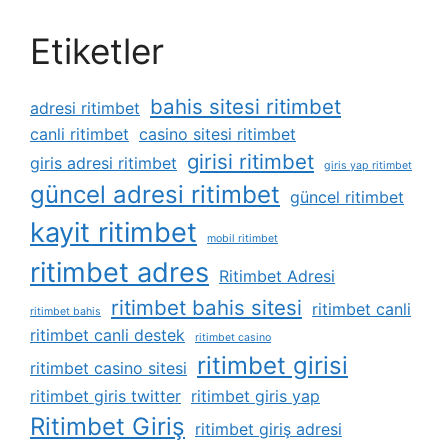
Etiketler
bahis sitesi ritimbet
adresi ritimbet
canli ritimbet
casino sitesi ritimbet
girisi ritimbet
giris adresi ritimbet
giris yap ritimbet
güncel adresi ritimbet
güncel ritimbet
kayit ritimbet
mobil ritimbet
ritimbet adres
Ritimbet Adresi
ritimbet bahis sitesi
ritimbet canli
ritimbet bahis
ritimbet canli destek
ritimbet casino
ritimbet girisi
ritimbet casino sitesi
ritimbet giris twitter
ritimbet giris yap
Ritimbet Giriş
ritimbet giriş adresi