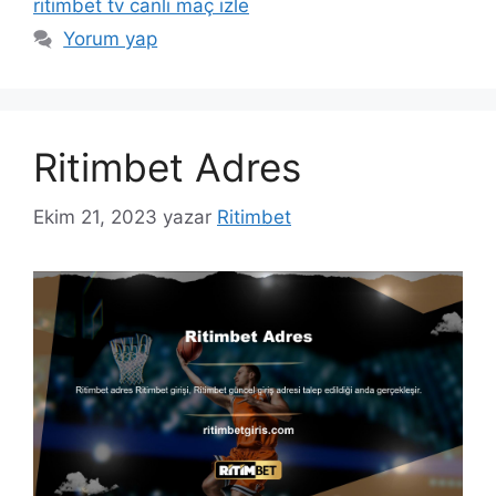
ritimbet tv canli maç izle
Yorum yap
Ritimbet Adres
Ekim 21, 2023
yazar
Ritimbet