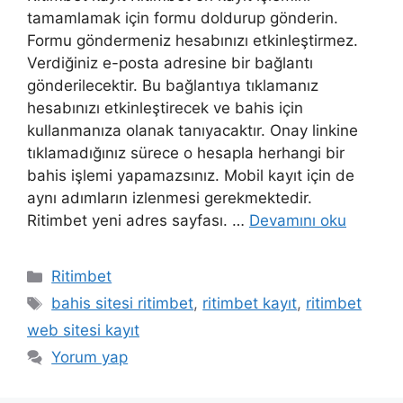
tamamlamak için formu doldurup gönderin.
Formu göndermeniz hesabınızı etkinleştirmez.
Verdiğiniz e-posta adresine bir bağlantı
gönderilecektir. Bu bağlantıya tıklamanız
hesabınızı etkinleştirecek ve bahis için
kullanmanıza olanak tanıyacaktır. Onay linkine
tıklamadığınız sürece o hesapla herhangi bir
bahis işlemi yapamazsınız. Mobil kayıt için de
aynı adımların izlenmesi gerekmektedir.
Ritimbet yeni adres sayfası. …
Devamını oku
Kategoriler
Ritimbet
Etiketler
bahis sitesi ritimbet
,
ritimbet kayıt
,
ritimbet
web sitesi kayıt
Yorum yap