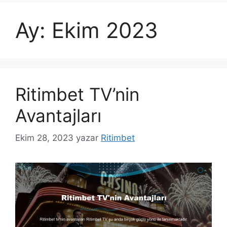
Ay:
Ekim 2023
Ritimbet TV’nin
Avantajları
Ekim 28, 2023
yazar
Ritimbet