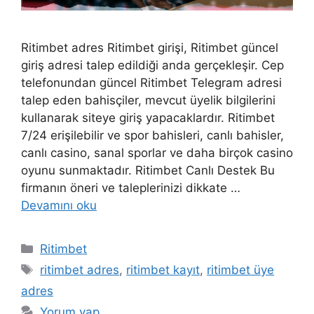
Ritimbet adres Ritimbet girişi, Ritimbet güncel
giriş adresi talep edildiği anda gerçekleşir. Cep
telefonundan güncel Ritimbet Telegram adresi
talep eden bahisçiler, mevcut üyelik bilgilerini
kullanarak siteye giriş yapacaklardır. Ritimbet
7/24 erişilebilir ve spor bahisleri, canlı bahisler,
canlı casino, sanal sporlar ve daha birçok casino
oyunu sunmaktadır. Ritimbet Canlı Destek Bu
firmanın öneri ve taleplerinizi dikkate …
Devamını oku
Kategoriler
Ritimbet
Etiketler
ritimbet adres
,
ritimbet kayıt
,
ritimbet üye
adres
Yorum yap