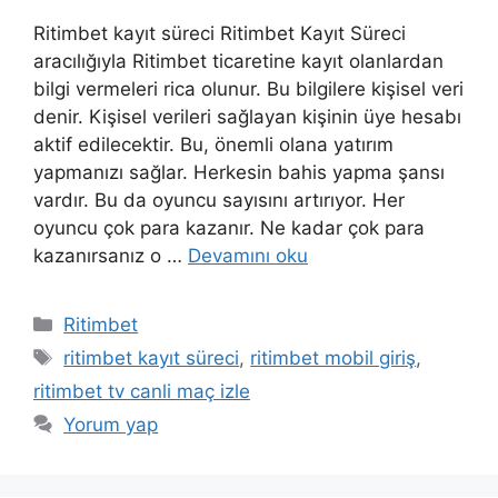
Ritimbet kayıt süreci Ritimbet Kayıt Süreci
aracılığıyla Ritimbet ticaretine kayıt olanlardan
bilgi vermeleri rica olunur. Bu bilgilere kişisel veri
denir. Kişisel verileri sağlayan kişinin üye hesabı
aktif edilecektir. Bu, önemli olana yatırım
yapmanızı sağlar. Herkesin bahis yapma şansı
vardır. Bu da oyuncu sayısını artırıyor. Her
oyuncu çok para kazanır. Ne kadar çok para
kazanırsanız o …
Devamını oku
Kategoriler
Ritimbet
Etiketler
ritimbet kayıt süreci
,
ritimbet mobil giriş
,
ritimbet tv canli maç izle
Yorum yap