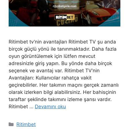
Ritimbet tv’nin avantajları Ritimbet TV şu anda
birçok güçlü yönü ile tanınmaktadır. Daha fazla
oyun görüntülemek için lütfen mevcut
adresinizle giriş yapın. Bu yönde daha birçok
seçenek ve avantaj var. Ritimbet TV’nin
Avantajları: Kullanıcılar rahatça vakit
geçirebilirler. Her takımın maçını gerçek zamanlı
olarak izlerken bilgi alabilirsiniz. Her bahisçinin
taraftar şeklinde takımını izleme şansı vardır.
Ritimbet …
Devamını oku
Kategoriler
Ritimbet