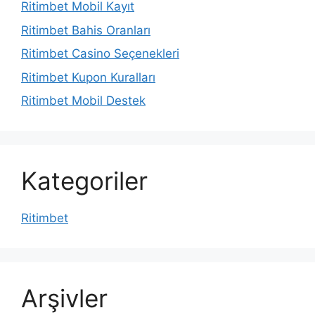
Ritimbet Mobil Kayıt
Ritimbet Bahis Oranları
Ritimbet Casino Seçenekleri
Ritimbet Kupon Kuralları
Ritimbet Mobil Destek
Kategoriler
Ritimbet
Arşivler