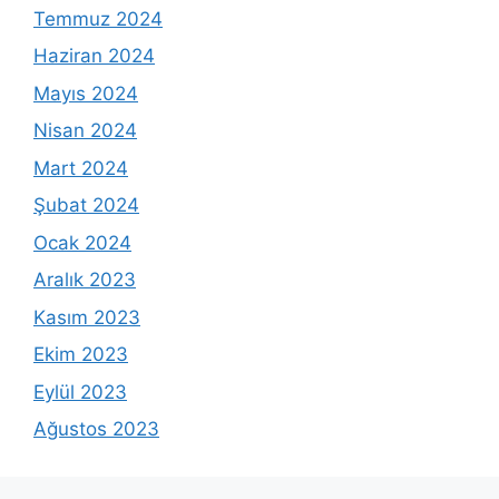
Temmuz 2024
Haziran 2024
Mayıs 2024
Nisan 2024
Mart 2024
Şubat 2024
Ocak 2024
Aralık 2023
Kasım 2023
Ekim 2023
Eylül 2023
Ağustos 2023