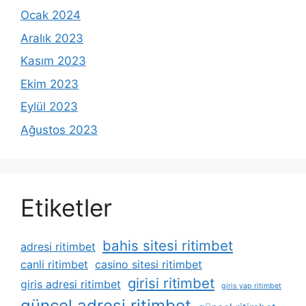
Ocak 2024
Aralık 2023
Kasım 2023
Ekim 2023
Eylül 2023
Ağustos 2023
Etiketler
bahis sitesi ritimbet
adresi ritimbet
canli ritimbet
casino sitesi ritimbet
girisi ritimbet
giris adresi ritimbet
giris yap ritimbet
güncel adresi ritimbet