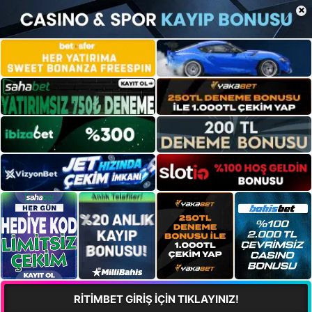
×
RİTİMBET GİRİŞ İÇİN TIKLAYINIZ!