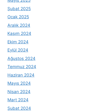
Mayıs 2025
Şubat 2025
Ocak 2025
Aralık 2024
Kasım 2024
Ekim 2024
Eylül 2024
Ağustos 2024
Temmuz 2024
Haziran 2024
Mayıs 2024
Nisan 2024
Mart 2024
Şubat 2024