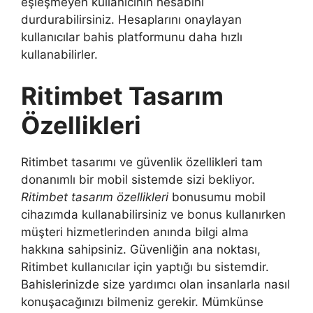
eşleşmeyen kullanıcının hesabını
durdurabilirsiniz. Hesaplarını onaylayan
kullanıcılar bahis platformunu daha hızlı
kullanabilirler.
Ritimbet Tasarım
Özellikleri
Ritimbet tasarımı ve güvenlik özellikleri tam
donanımlı bir mobil sistemde sizi bekliyor.
Ritimbet tasarım özellikleri
bonusumu mobil
cihazımda kullanabilirsiniz ve bonus kullanırken
müşteri hizmetlerinden anında bilgi alma
hakkına sahipsiniz. Güvenliğin ana noktası,
Ritimbet kullanıcılar için yaptığı bu sistemdir.
Bahislerinizde size yardımcı olan insanlarla nasıl
konuşacağınızı bilmeniz gerekir. Mümkünse