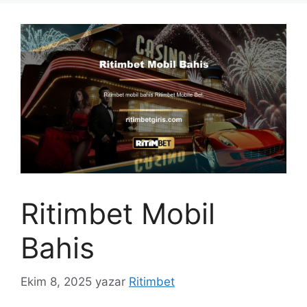
Ritimbet Mobil
Bahis
Ekim 8, 2025
yazar
Ritimbet