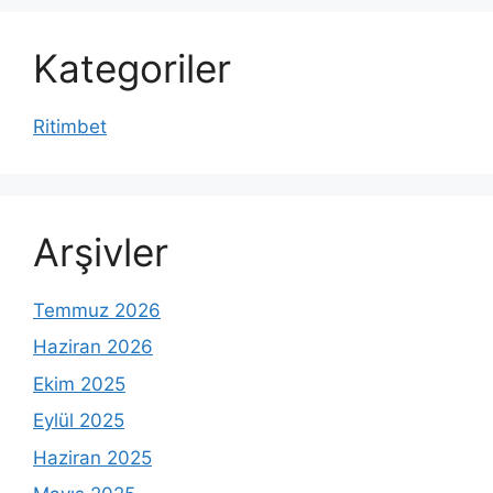
Kategoriler
Ritimbet
Arşivler
Temmuz 2026
Haziran 2026
Ekim 2025
Eylül 2025
Haziran 2025