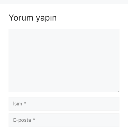
Yorum yapın
Yorum
İsim
E-
posta