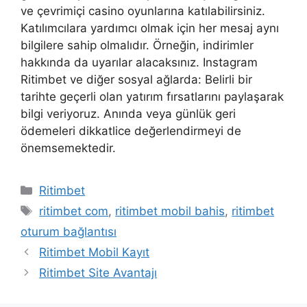
ve çevrimiçi casino oyunlarına katılabilirsiniz.
Katılımcılara yardımcı olmak için her mesaj aynı
bilgilere sahip olmalıdır. Örneğin, indirimler
hakkında da uyarılar alacaksınız. Instagram
Ritimbet ve diğer sosyal ağlarda: Belirli bir
tarihte geçerli olan yatırım fırsatlarını paylaşarak
bilgi veriyoruz. Anında veya günlük geri
ödemeleri dikkatlice değerlendirmeyi de
önemsemektedir.
Kategoriler
Ritimbet
Etiketler
ritimbet com
,
ritimbet mobil bahis
,
ritimbet
oturum bağlantısı
Ritimbet Mobil Kayıt
Ritimbet Site Avantajı