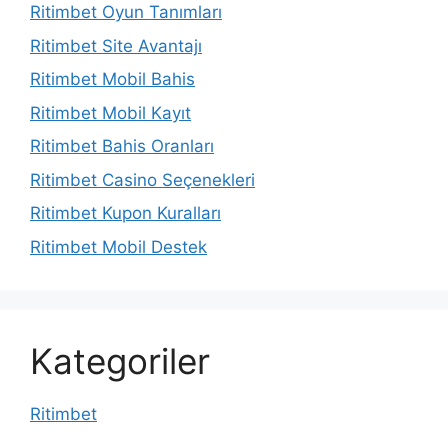
Ritimbet Oyun Tanımları
Ritimbet Site Avantajı
Ritimbet Mobil Bahis
Ritimbet Mobil Kayıt
Ritimbet Bahis Oranları
Ritimbet Casino Seçenekleri
Ritimbet Kupon Kuralları
Ritimbet Mobil Destek
Kategoriler
Ritimbet