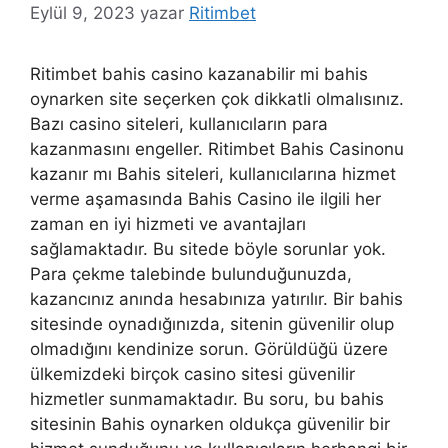
Eylül 9, 2023
yazar
Ritimbet
Ritimbet bahis casino kazanabilir mi bahis
oynarken site seçerken çok dikkatli olmalısınız.
Bazı casino siteleri, kullanıcıların para
kazanmasını engeller. Ritimbet Bahis Casinonu
kazanır mı Bahis siteleri, kullanıcılarına hizmet
verme aşamasında Bahis Casino ile ilgili her
zaman en iyi hizmeti ve avantajları
sağlamaktadır. Bu sitede böyle sorunlar yok.
Para çekme talebinde bulunduğunuzda,
kazancınız anında hesabınıza yatırılır. Bir bahis
sitesinde oynadığınızda, sitenin güvenilir olup
olmadığını kendinize sorun. Görüldüğü üzere
ülkemizdeki birçok casino sitesi güvenilir
hizmetler sunmamaktadır. Bu soru, bu bahis
sitesinin Bahis oynarken oldukça güvenilir bir