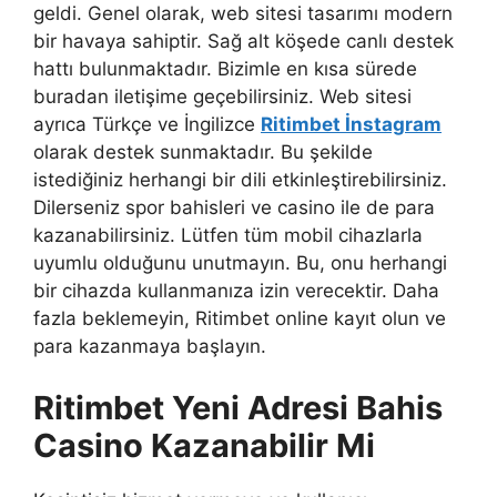
geldi. Genel olarak, web sitesi tasarımı modern
bir havaya sahiptir. Sağ alt köşede canlı destek
hattı bulunmaktadır. Bizimle en kısa sürede
buradan iletişime geçebilirsiniz. Web sitesi
ayrıca Türkçe ve İngilizce
Ritimbet İnstagram
olarak destek sunmaktadır. Bu şekilde
istediğiniz herhangi bir dili etkinleştirebilirsiniz.
Dilerseniz spor bahisleri ve casino ile de para
kazanabilirsiniz. Lütfen tüm mobil cihazlarla
uyumlu olduğunu unutmayın. Bu, onu herhangi
bir cihazda kullanmanıza izin verecektir. Daha
fazla beklemeyin, Ritimbet online kayıt olun ve
para kazanmaya başlayın.
Ritimbet Yeni Adresi Bahis
Casino Kazanabilir Mi