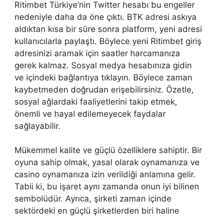
Ritimbet Türkiye’nin Twitter hesabı bu engeller
nedeniyle daha da öne çıktı. BTK adresi askıya
aldıktan kısa bir süre sonra platform, yeni adresi
kullanıcılarla paylaştı. Böylece yeni Ritimbet giriş
adresinizi aramak için saatler harcamanıza
gerek kalmaz. Sosyal medya hesabınıza gidin
ve içindeki bağlantıya tıklayın. Böylece zaman
kaybetmeden doğrudan erişebilirsiniz. Özetle,
sosyal ağlardaki faaliyetlerini takip etmek,
önemli ve hayal edilemeyecek faydalar
sağlayabilir.
Mükemmel kalite ve güçlü özelliklere sahiptir. Bir
oyuna sahip olmak, yasal olarak oynamanıza ve
casino oynamanıza izin verildiği anlamına gelir.
Tabii ki, bu işaret aynı zamanda onun iyi bilinen
sembolüdür. Ayrıca, şirketi zaman içinde
sektördeki en güçlü şirketlerden biri haline