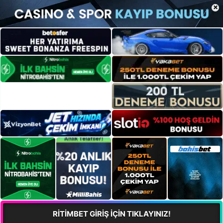
×
RİTİMBET GİRİŞ İÇİN TIKLAYINIZ!