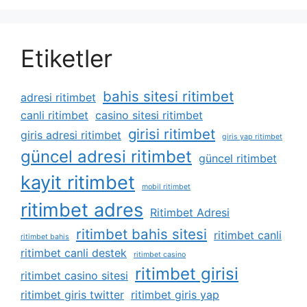
Etiketler
bahis sitesi ritimbet
adresi ritimbet
canli ritimbet
casino sitesi ritimbet
girisi ritimbet
giris adresi ritimbet
giris yap ritimbet
güncel adresi ritimbet
güncel ritimbet
kayit ritimbet
mobil ritimbet
ritimbet adres
Ritimbet Adresi
ritimbet bahis sitesi
ritimbet canli
ritimbet bahis
ritimbet canli destek
ritimbet casino
ritimbet girisi
ritimbet casino sitesi
ritimbet giris twitter
ritimbet giris yap