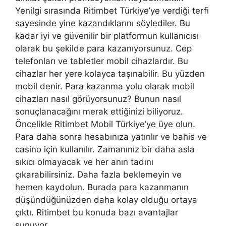
Yenilgi sırasında Ritimbet Türkiye’ye verdiği terfi
sayesinde yine kazandıklarını söylediler. Bu
kadar iyi ve güvenilir bir platformun kullanıcısı
olarak bu şekilde para kazanıyorsunuz. Cep
telefonları ve tabletler mobil cihazlardır. Bu
cihazlar her yere kolayca taşınabilir. Bu yüzden
mobil denir. Para kazanma yolu olarak mobil
cihazları nasıl görüyorsunuz? Bunun nasıl
sonuçlanacağını merak ettiğinizi biliyoruz.
Öncelikle Ritimbet Mobil Türkiye’ye üye olun.
Para daha sonra hesabınıza yatırılır ve bahis ve
casino için kullanılır. Zamanınız bir daha asla
sıkıcı olmayacak ve her anın tadını
çıkarabilirsiniz. Daha fazla beklemeyin ve
hemen kaydolun. Burada para kazanmanın
düşündüğünüzden daha kolay olduğu ortaya
çıktı. Ritimbet bu konuda bazı avantajlar
sunuyor.