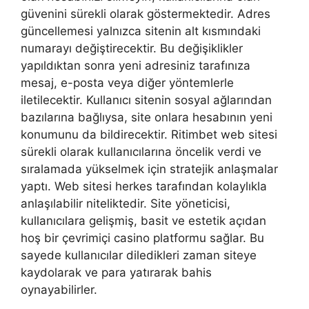
güvenini sürekli olarak göstermektedir. Adres
güncellemesi yalnızca sitenin alt kısmındaki
numarayı değiştirecektir. Bu değişiklikler
yapıldıktan sonra yeni adresiniz tarafınıza
mesaj, e-posta veya diğer yöntemlerle
iletilecektir. Kullanıcı sitenin sosyal ağlarından
bazılarına bağlıysa, site onlara hesabının yeni
konumunu da bildirecektir. Ritimbet web sitesi
sürekli olarak kullanıcılarına öncelik verdi ve
sıralamada yükselmek için stratejik anlaşmalar
yaptı. Web sitesi herkes tarafından kolaylıkla
anlaşılabilir niteliktedir. Site yöneticisi,
kullanıcılara gelişmiş, basit ve estetik açıdan
hoş bir çevrimiçi casino platformu sağlar. Bu
sayede kullanıcılar diledikleri zaman siteye
kaydolarak ve para yatırarak bahis
oynayabilirler.