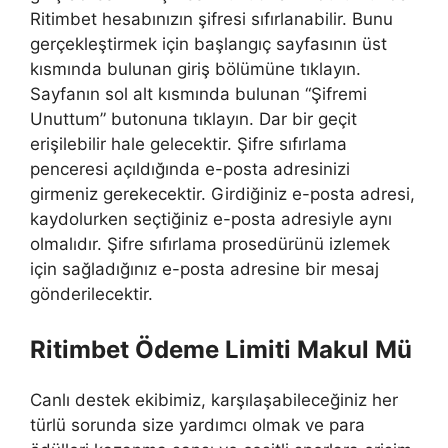
Ritimbet hesabınızın şifresi sıfırlanabilir. Bunu
gerçekleştirmek için başlangıç ​​sayfasının üst
kısmında bulunan giriş bölümüne tıklayın.
Sayfanın sol alt kısmında bulunan “Şifremi
Unuttum” butonuna tıklayın. Dar bir geçit
erişilebilir hale gelecektir. Şifre sıfırlama
penceresi açıldığında e-posta adresinizi
girmeniz gerekecektir. Girdiğiniz e-posta adresi,
kaydolurken seçtiğiniz e-posta adresiyle aynı
olmalıdır. Şifre sıfırlama prosedürünü izlemek
için sağladığınız e-posta adresine bir mesaj
gönderilecektir.
Ritimbet Ödeme Limiti Makul Mü
Canlı destek ekibimiz, karşılaşabileceğiniz her
türlü sorunda size yardımcı olmak ve para