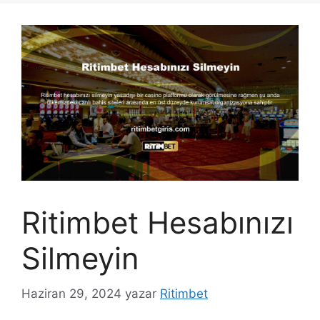
Ritimbet Hesabınızı
Silmeyin
Haziran 29, 2024
yazar
Ritimbet