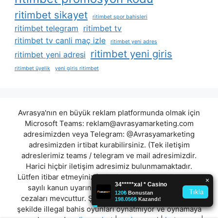
ritimbet sikayet
ritimbet spor bahisleri
ritimbet telegram
ritimbet tv
ritimbet tv canli maç izle
ritimbet yeni adres
ritimbet yeni giris
ritimbet yeni adresi
ritimbet üyelik
yeni giris ritimbet
Avrasya'nın en büyük reklam platformunda olmak için
Microsoft Teams:
reklam@avrasyamarketing.com
adresimizden veya Telegram: @Avrasyamarketing
adresimizden irtibat kurabilirsiniz. (Tek iletişim
adreslerimiz teams / telegram ve mail adresimizdir.
Harici hiçbir iletişim adresimiz bulunmamaktadır.
Lütfen itibar etmeyiniz.) Türkiye yasalarına göre 7258
sayılı kanun uyarınca yasa dışı bahis oynamanın
cezaları mevcuttur. Şu an bulunduğunuz site hiç bir
şekilde illegal bahis oyunları oynatmıyor ve oynamaya