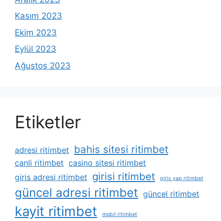
Kasım 2023
Ekim 2023
Eylül 2023
Ağustos 2023
Etiketler
bahis sitesi ritimbet
adresi ritimbet
canli ritimbet
casino sitesi ritimbet
girisi ritimbet
giris adresi ritimbet
giris yap ritimbet
güncel adresi ritimbet
güncel ritimbet
kayit ritimbet
mobil ritimbet