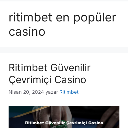
ritimbet en popüler
casino
Ritimbet Güvenilir
Çevrimiçi Casino
Nisan 20, 2024
yazar
Ritimbet