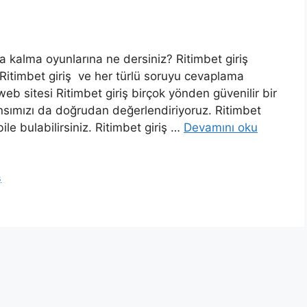
a kalma oyunlarına ne dersiniz? Ritimbet giriş
Ritimbet giriş ve her türlü soruyu cevaplama
web sitesi Ritimbet giriş birçok yönden güvenilir bir
nsımızı da doğrudan değerlendiriyoruz. Ritimbet
ile bulabilirsiniz. Ritimbet giriş …
Devamını oku
ş