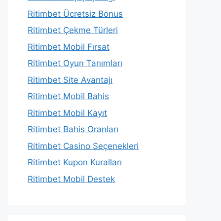
Ritimbet Ücretsiz Bonus
Ritimbet Çekme Türleri
Ritimbet Mobil Fırsat
Ritimbet Oyun Tanımları
Ritimbet Site Avantajı
Ritimbet Mobil Bahis
Ritimbet Mobil Kayıt
Ritimbet Bahis Oranları
Ritimbet Casino Seçenekleri
Ritimbet Kupon Kuralları
Ritimbet Mobil Destek