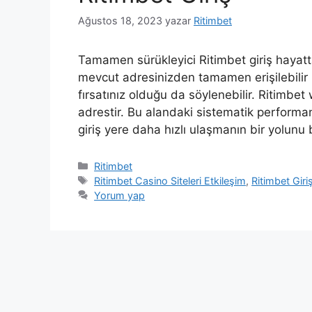
Ağustos 18, 2023
yazar
Ritimbet
Tamamen sürükleyici Ritimbet giriş hayatt
mevcut adresinizden tamamen erişilebilir 
fırsatınız olduğu da söylenebilir. Ritimbet 
adrestir. Bu alandaki sistematik performa
giriş yere daha hızlı ulaşmanın bir yolunu b
Kategoriler
Ritimbet
Etiketler
Ritimbet Casino Siteleri Etkileşim
,
Ritimbet Giri
Yorum yap