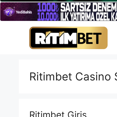
İçeriğe
atla
Ritimbet Casino S
Ritimbet Giriş