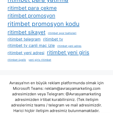
ritimbet para çekme
ritimbet promosyon
ritimbet promosyon kodu
ritimbet sikayet
ritimbet spor bahisleri
ritimbet telegram
ritimbet tv
ritimbet tv canli maç izle
ritimbet yeni adres
ritimbet yeni giris
ritimbet yeni adresi
ritimbet üyelik
yeni giris ritimbet
Avrasya'nın en büyük reklam platformunda olmak için
Microsoft Teams:
reklam@avrasyamarketing.com
adresimizden veya Telegram: @Avrasyamarketing
adresimizden irtibat kurabilirsiniz. (Tek iletişim
adreslerimiz teams / telegram ve mail adresimizdir.
Harici hiçbir iletişim adresimiz bulunmamaktadır.