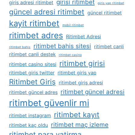
girisi ritimbet
giris adresi ritimbet
giris yap ritimbet
güncel adresi ritimbet
güncel ritimbet
kayit ritimbet
mobil ritimbet
ritimbet adres
Ritimbet Adresi
ritimbet bahis sitesi
ritimbet canli
ritimbet bahis
ritimbet canli destek
ritimbet casino
ritimbet girisi
ritimbet casino sitesi
ritimbet giris twitter
ritimbet giris yap
Ritimbet Giriş
ritimbet giriş adresi
ritimbet güncel adresi
ritimbet güncel adres
ritimbet güvenlir mi
ritimbet kayıt
ritimbet instagram
ritimbet maç izleme
ritimbet kaç oldu
ritimbet para yatirma