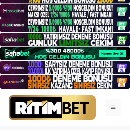
İçeriğe
atla
Menü