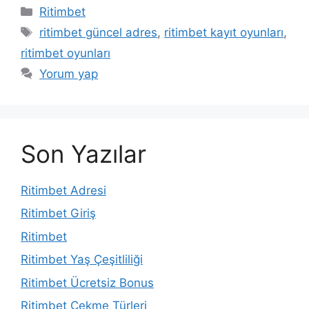
Kategoriler
Ritimbet
Etiketler
ritimbet güncel adres
,
ritimbet kayıt oyunları
,
ritimbet oyunları
Yorum yap
Son Yazılar
Ritimbet Adresi
Ritimbet Giriş
Ritimbet
Ritimbet Yaş Çeşitliliği
Ritimbet Ücretsiz Bonus
Ritimbet Çekme Türleri