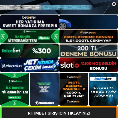
×
RİTİMBET GİRİŞ İÇİN TIKLAYINIZ!