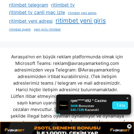
ritimbet telegram
ritimbet tv
ritimbet tv canli maç izle
ritimbet yeni adres
ritimbet yeni giris
ritimbet yeni adresi
ritimbet üyelik
yeni giris ritimbet
Avrasya'nın en büyük reklam platformunda olmak için
Microsoft Teams:
reklam@avrasyamarketing.com
adresimizden veya Telegram: @Avrasyamarketing
adresimizden irtibat kurabilirsiniz. (Tek iletişim
adreslerimiz teams / telegram ve mail adresimizdir.
Harici hiçbir iletişim adresimiz bulunmamaktadır.
Lütfen itibar etmeyiniz.) Türkiye yasalarına göre 7258
sayılı kanun uyarınca yasa dışı bahis oynamanın
cezaları mevcuttur. Şu an bulunduğunuz site hiç bir
şekilde illegal bahis oyunları oynatmıyor ve oynamaya
aracı olmuyordur.
dinamobet
|
casinoroyal
|
betsmove
|
×
betparis
|
demirbet
|
betovis
|
betexper
|
sbetin