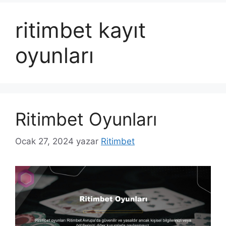
ritimbet kayıt
oyunları
Ritimbet Oyunları
Ocak 27, 2024
yazar
Ritimbet