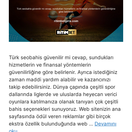
Türk seobahis güvenilir mi cevap, sundukları
hizmetlerin ve finansal yöntemlerin
güvenilirliğine göre belirlenir. Ayrıca istediğiniz
zaman maddi yardım alabilir ve kazancınızı
takip edebilirsiniz. Dünya çapında çeşitli spor
dallarında liglerde ve uluslarda heyecan verici
oyunlara katılmanıza olanak tanıyan çok çeşitli
bahis seçenekleri sunuyoruz. Web sitenizin ana
sayfasında ödül veren reklamlar gibi birçok
ekstra özellik bulunduğunda web …
Devamını
oku