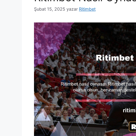
Şubat 15, 2025
yazar
Ritimbet