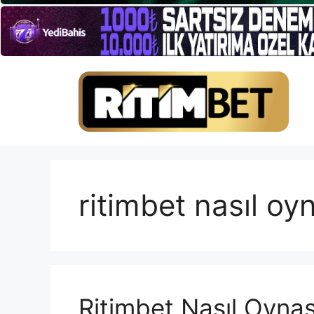
İçeriğe
atla
ritimbet nasıl oy
Ritimbet Nasıl Oynas