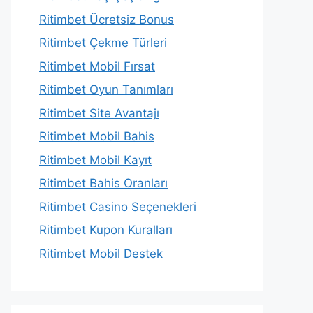
Ritimbet Ücretsiz Bonus
Ritimbet Çekme Türleri
Ritimbet Mobil Fırsat
Ritimbet Oyun Tanımları
Ritimbet Site Avantajı
Ritimbet Mobil Bahis
Ritimbet Mobil Kayıt
Ritimbet Bahis Oranları
Ritimbet Casino Seçenekleri
Ritimbet Kupon Kuralları
Ritimbet Mobil Destek