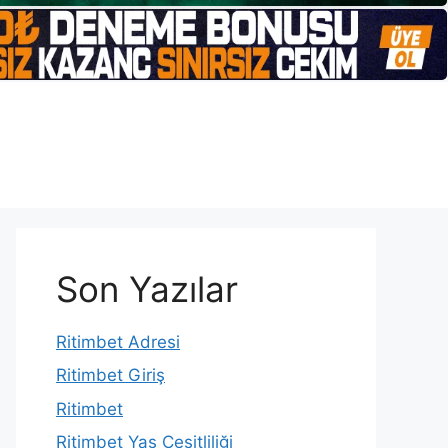
Son Yazılar
Ritimbet Adresi
Ritimbet Giriş
Ritimbet
Ritimbet Yaş Çeşitliliği