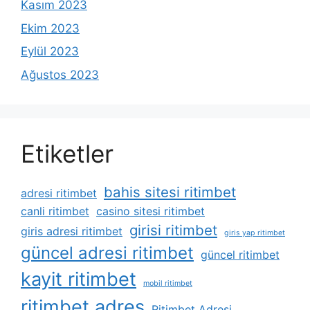
Kasım 2023
Ekim 2023
Eylül 2023
Ağustos 2023
Etiketler
bahis sitesi ritimbet
adresi ritimbet
canli ritimbet
casino sitesi ritimbet
girisi ritimbet
giris adresi ritimbet
giris yap ritimbet
güncel adresi ritimbet
güncel ritimbet
kayit ritimbet
mobil ritimbet
ritimbet adres
Ritimbet Adresi