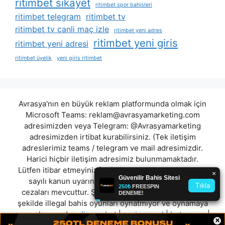
ritimbet sikayet
ritimbet spor bahisleri
ritimbet telegram
ritimbet tv
ritimbet tv canli maç izle
ritimbet yeni adres
ritimbet yeni giris
ritimbet yeni adresi
ritimbet üyelik
yeni giris ritimbet
Avrasya'nın en büyük reklam platformunda olmak için
Microsoft Teams:
reklam@avrasyamarketing.com
adresimizden veya Telegram: @Avrasyamarketing
adresimizden irtibat kurabilirsiniz. (Tek iletişim
adreslerimiz teams / telegram ve mail adresimizdir.
Harici hiçbir iletişim adresimiz bulunmamaktadır.
Lütfen itibar etmeyiniz.) Türkiye yasalarına göre 7258
sayılı kanun uyarınca yasa dışı bahis oynamanın
cezaları mevcuttur. Şu an bulunduğunuz site hiç bir
şekilde illegal bahis oyunları oynatmıyor ve oynamaya
aracı olmuyordur.
dinamobet
|
casinoroyal
|
betsmove
|
×