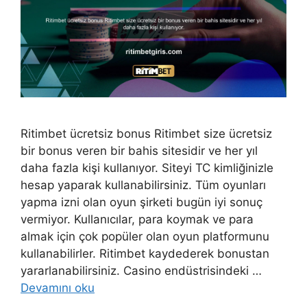
Ritimbet ücretsiz bonus Ritimbet size ücretsiz
bir bonus veren bir bahis sitesidir ve her yıl
daha fazla kişi kullanıyor. Siteyi TC kimliğinizle
hesap yaparak kullanabilirsiniz. Tüm oyunları
yapma izni olan oyun şirketi bugün iyi sonuç
vermiyor. Kullanıcılar, para koymak ve para
almak için çok popüler olan oyun platformunu
kullanabilirler. Ritimbet kaydederek bonustan
yararlanabilirsiniz. Casino endüstrisindeki …
Devamını oku