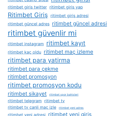
ritimbet giris twitter
ritimbet giris yap
Ritimbet Giriş
ritimbet giriş adresi
ritimbet güncel adresi
ritimbet güncel adres
ritimbet güvenlir mi
ritimbet kayıt
ritimbet instagram
ritimbet maç izleme
ritimbet kaç oldu
ritimbet para yatirma
ritimbet para çekme
ritimbet promosyon
ritimbet promosyon kodu
ritimbet sikayet
ritimbet spor bahisleri
ritimbet telegram
ritimbet tv
ritimbet tv canli maç izle
ritimbet yeni adres
ritimbet yeni giris
ritimbet yeni adresi