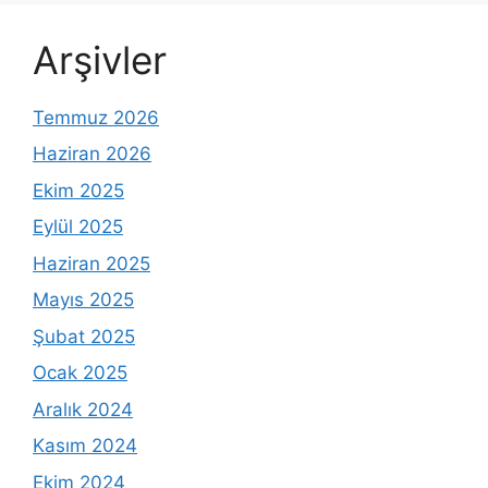
Arşivler
Temmuz 2026
Haziran 2026
Ekim 2025
Eylül 2025
Haziran 2025
Mayıs 2025
Şubat 2025
Ocak 2025
Aralık 2024
Kasım 2024
Ekim 2024