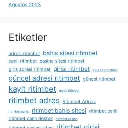
Ağustos 2023
Etiketler
bahis sitesi ritimbet
adresi ritimbet
canli ritimbet
casino sitesi ritimbet
girisi ritimbet
giris adresi ritimbet
giris yap ritimbet
güncel adresi ritimbet
güncel ritimbet
kayit ritimbet
mobil ritimbet
ritimbet adres
Ritimbet Adresi
ritimbet bahis sitesi
ritimbet canli
ritimbet bahis
ritimbet canli destek
ritimbet casino
ritimbet girisi
ritimbet casino sitesi