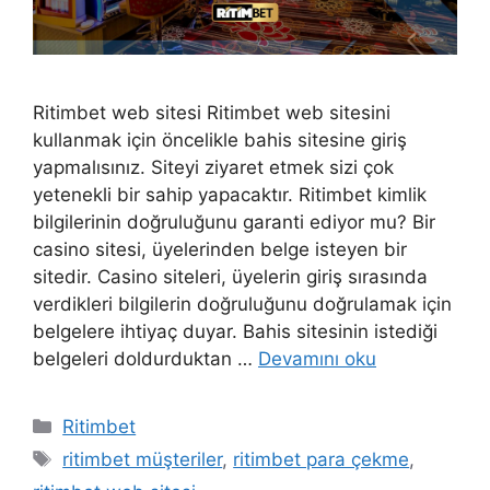
Ritimbet web sitesi Ritimbet web sitesini
kullanmak için öncelikle bahis sitesine giriş
yapmalısınız. Siteyi ziyaret etmek sizi çok
yetenekli bir sahip yapacaktır. Ritimbet kimlik
bilgilerinin doğruluğunu garanti ediyor mu? Bir
casino sitesi, üyelerinden belge isteyen bir
sitedir. Casino siteleri, üyelerin giriş sırasında
verdikleri bilgilerin doğruluğunu doğrulamak için
belgelere ihtiyaç duyar. Bahis sitesinin istediği
belgeleri doldurduktan …
Devamını oku
Kategoriler
Ritimbet
Etiketler
ritimbet müşteriler
,
ritimbet para çekme
,