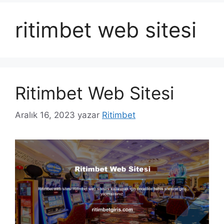
ritimbet web sitesi
Ritimbet Web Sitesi
Aralık 16, 2023
yazar
Ritimbet