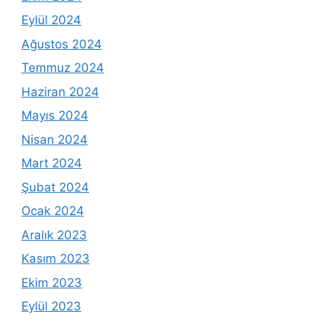
Eylül 2024
Ağustos 2024
Temmuz 2024
Haziran 2024
Mayıs 2024
Nisan 2024
Mart 2024
Şubat 2024
Ocak 2024
Aralık 2023
Kasım 2023
Ekim 2023
Eylül 2023