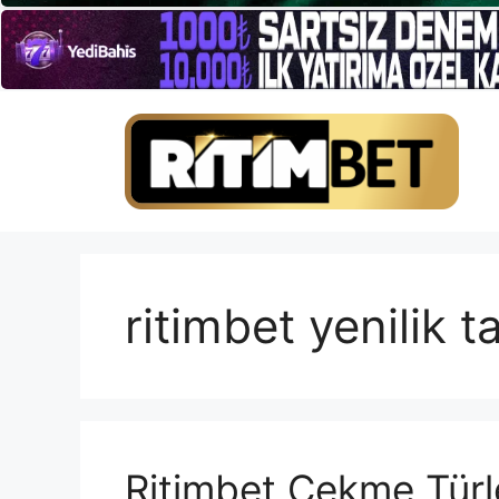
İçeriğe
atla
ritimbet yenilik 
Ritimbet Çekme Türl