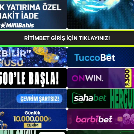
RİTİMBET GİRİŞ İÇİN TIKLAYINIZ!