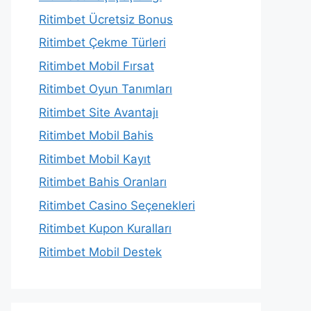
Ritimbet Ücretsiz Bonus
Ritimbet Çekme Türleri
Ritimbet Mobil Fırsat
Ritimbet Oyun Tanımları
Ritimbet Site Avantajı
Ritimbet Mobil Bahis
Ritimbet Mobil Kayıt
Ritimbet Bahis Oranları
Ritimbet Casino Seçenekleri
Ritimbet Kupon Kuralları
Ritimbet Mobil Destek