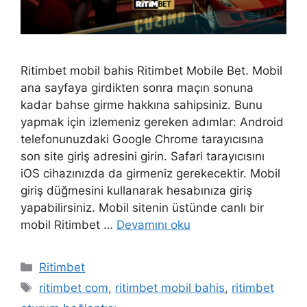
Ritimbet mobil bahis Ritimbet Mobile Bet. Mobil
ana sayfaya girdikten sonra maçın sonuna
kadar bahse girme hakkına sahipsiniz. Bunu
yapmak için izlemeniz gereken adımlar: Android
telefonunuzdaki Google Chrome tarayıcısına
son site giriş adresini girin. Safari tarayıcısını
iOS cihazınızda da girmeniz gerekecektir. Mobil
giriş düğmesini kullanarak hesabınıza giriş
yapabilirsiniz. Mobil sitenin üstünde canlı bir
mobil Ritimbet …
Devamını oku
Kategoriler
Ritimbet
Etiketler
ritimbet com
,
ritimbet mobil bahis
,
ritimbet