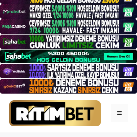
İçeriğe
atla
Menü