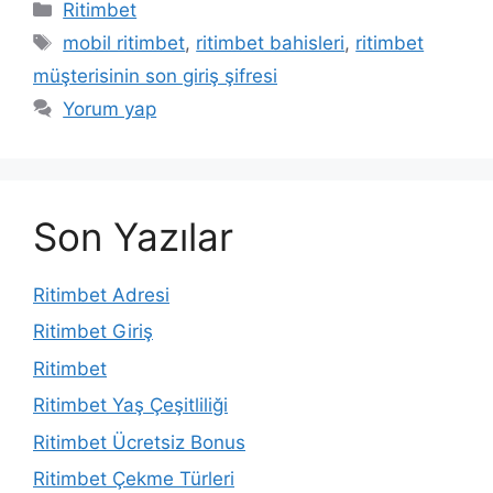
Kategoriler
Ritimbet
Etiketler
mobil ritimbet
,
ritimbet bahisleri
,
ritimbet
müşterisinin son giriş şifresi
Yorum yap
Son Yazılar
Ritimbet Adresi
Ritimbet Giriş
Ritimbet
Ritimbet Yaş Çeşitliliği
Ritimbet Ücretsiz Bonus
Ritimbet Çekme Türleri