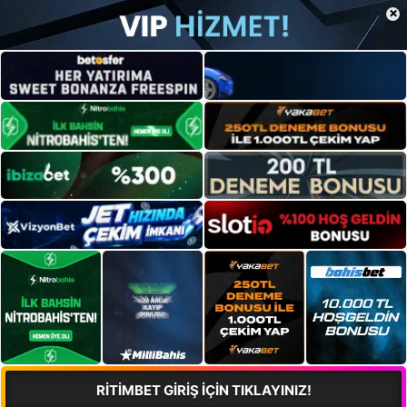
×
RİTİMBET GİRİŞ İÇİN TIKLAYINIZ!